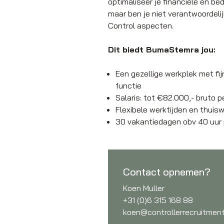
optimaliseer je financiële en bed
maar ben je niet verantwoordelij
Control aspecten.
Dit biedt BumaStemra jou:
Een gezellige werkplek met fi
functie
Salaris: tot €82.000,- bruto p
Flexibele werktijden en thui
30 vakantiedagen obv 40 uur
Contact opnemen?
Koen Muller
+31 (0)6 315 168 88
koen@controllerrecruitment