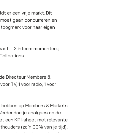
t er een vrije markt. Dit
r moet gaan concurreren en
stoogmerk voor haar eigen
 vast – 2 interim momenteel;
Collections
 de Directeur Members &
or TV, 1 voor radio, 1 voor
king hebben op Members & Markets
Verder doe je analyses op de
 met een KPI-sheet met relevante
houders (zo’n 33% van je tijd),