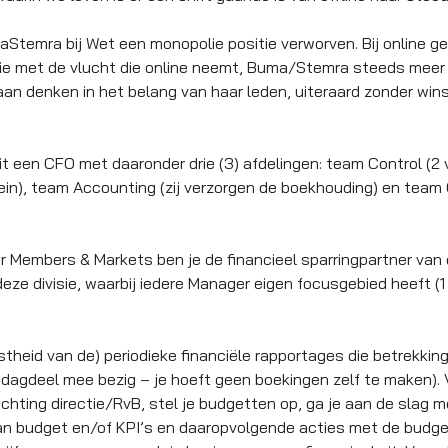
Stemra bij Wet een monopolie positie verworven. Bij online geld
tie met de vlucht die online neemt, Buma/Stemra steeds mee
n denken in het belang van haar leden, uiteraard zonder win
uit een CFO met daaronder drie (3) afdelingen: team Control (2
ein), team Accounting (zij verzorgen de boekhouding) en team 
er Members & Markets ben je de financieel sparringpartner van
e divisie, waarbij iedere Manager eigen focusgebied heeft (1 vo
uistheid van de) periodieke financiële rapportages die betrek
dagdeel mee bezig – je hoeft geen boekingen zelf te maken). 
 richting directie/RvB, stel je budgetten op, ga je aan de slag
van budget en/of KPI’s en daaropvolgende acties met de budget