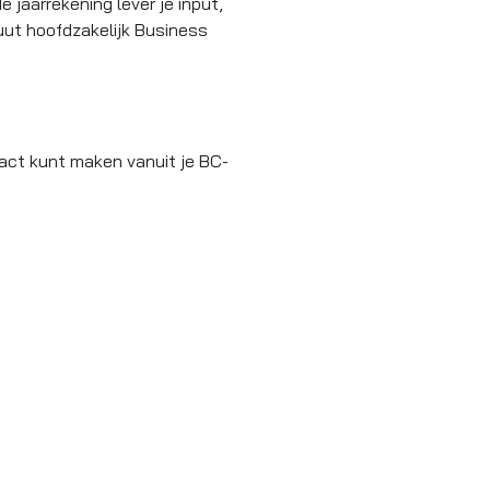
e jaarrekening lever je input,
luut hoofdzakelijk Business
pact kunt maken vanuit je BC-