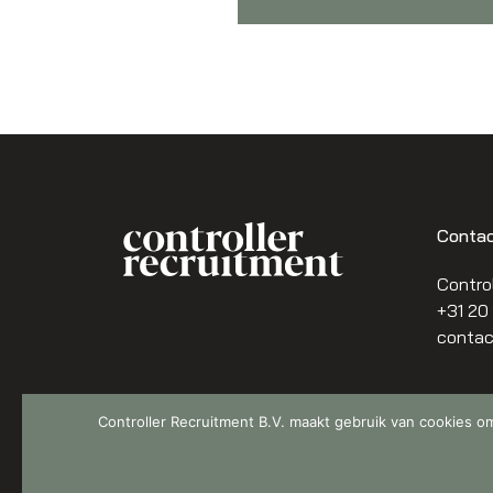
Conta
Control
+31 20
contac
Controller Recruitment B.V. maakt gebruik van cookies om
Ontwerp & realisatie door Buro Bliq