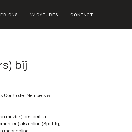
ER ONS
VACATURES
CONTACT
s) bij
s Controller Members &
n muziek) een eerlijke
ementen) als online (Spotify,
ds meer online.