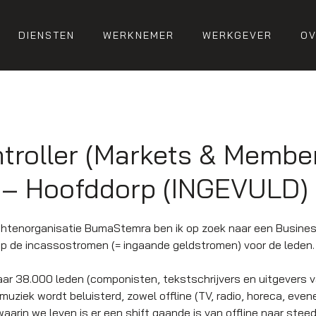
DIENSTEN
WERKNEMER
WERKGEVER
OV
troller (Markets & Member
– Hoofddorp (INGEVULD)
htenorganisatie BumaStemra ben ik op zoek naar een Busines
e op de incassostromen (= ingaande geldstromen) voor de leden.
r 38.000 leden (componisten, tekstschrijvers en uitgevers va
uziek wordt beluisterd, zowel offline (TV, radio, horeca, even
waarin we leven is er een shift gaande is van offline naar stee