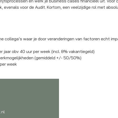
rijfsprocessen en werk je business cases financieel uit. Voor d
k, evenals voor de Audit. Kortom, een veelzijdige rol met abso
jne collega’s waar je door veranderingen van factoren echt im
er jaar obv 40 uur per week (incl. 8% vakantiegeld)
swerkmogelijkheden (gemiddeld +/- 50/50%)
 per week
.nl